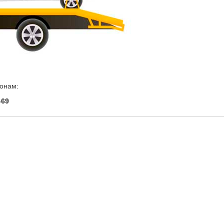
онам:
-69