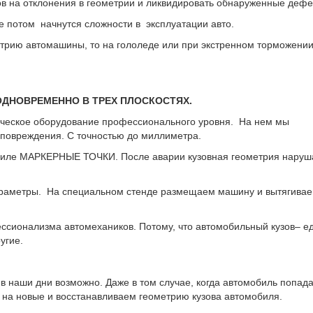
ов на отклонения в геометрии и ликвидировать обнаруженные дефе
е потом начнутся сложности в эксплуатации авто.
метрию автомашины, то на гололеде или при экстренном торможени
ОДНОВРЕМЕННО В ТРЕХ ПЛОСКОСТЯХ.
ическое оборудование профессионального уровня. На нем мы
повреждения. С точностью до миллиметра.
биле МАРКЕРНЫЕ ТОЧКИ. После аварии кузовная геометрия наруш
араметры. На специальном стенде размещаем машину и вытягива
ссионализма автомехаников. Потому, что автомобильный кузов– е
угие.
в наши дни возможно. Даже в том случае, когда автомобиль попада
на новые и восстанавливаем геометрию кузова автомобиля.