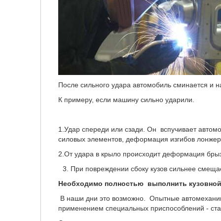
После сильного удара автомобиль сминается и н
К примеру, если машину сильно ударили.
1.Удар спереди или сзади. Он вспучивает автом
силовых элементов, деформация изгибов лонжеро
2.От удара в крыло происходит деформация брыз
При повреждении сбоку кузов сильнее смещае
Необходимо полностью выполнить кузовной 
В наши дни это возможно. Опытные автомеханик
применением специальных приспособлений - ста