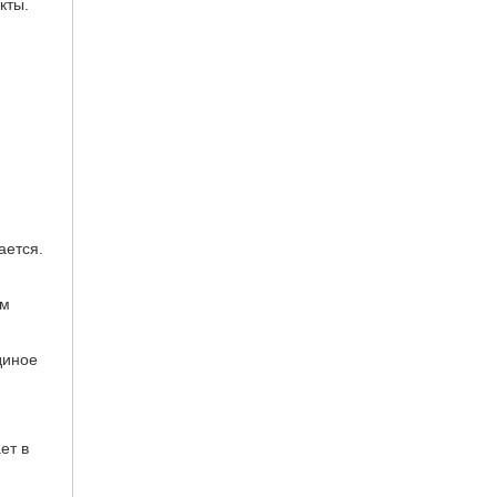
кты.
и
ается.
ем
диное
ет в